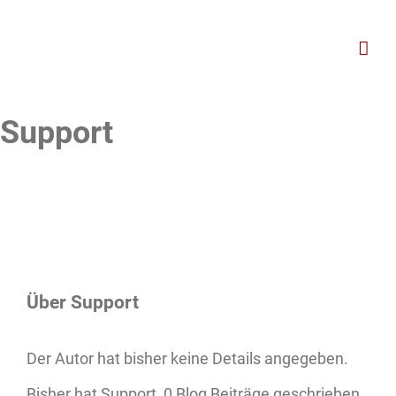
Zum
Inhalt
springen
Support
Über
Support
Der Autor hat bisher keine Details angegeben.
Bisher hat Support, 0 Blog Beiträge geschrieben.